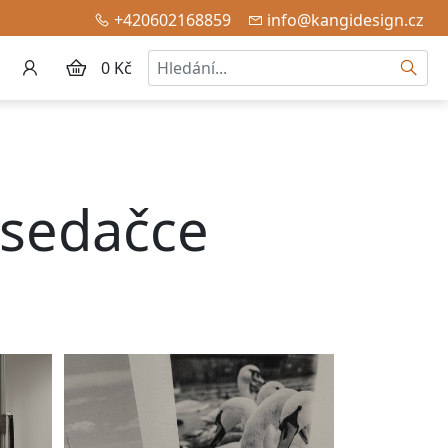
+420602168859
info@kangidesign.cz
Hledat
0 Kč
asedačce