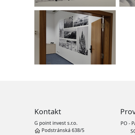
Kontakt
Pro
G point invest s.r.o.
PO - P
Podstránská 638/5
S