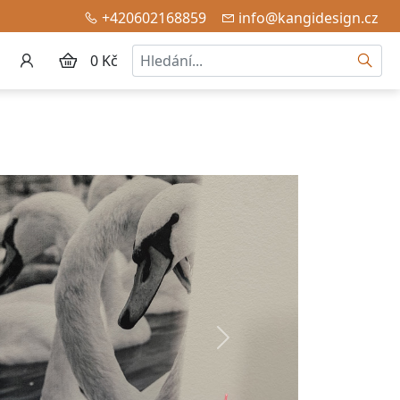
+420602168859
info@kangidesign.cz
Hledat
0 Kč
Další