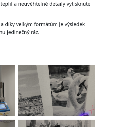
ateplil a neuvěřitelné detaily
vytisknuté
i a díky velkým formátům je výsledek
 mu jedinečný ráz.