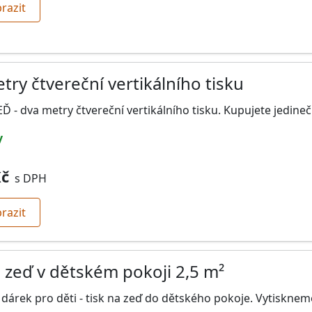
razit
try čtvereční vertikálního tisku
Ď - dva metry čtvereční vertikálního tisku. Kupujete jedine
y
Kč
s DPH
razit
a zeď v dětském pokoji 2,5 m²
 dárek pro děti - tisk na zeď do dětského pokoje. Vytiskne