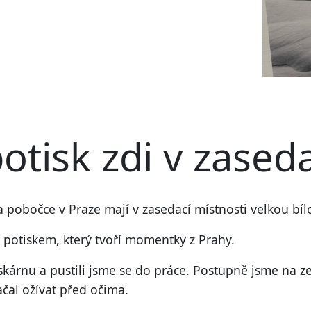
otisk zdi
v zaseda
pobočce v Praze mají v zasedací místnosti velkou bíl
y
potiskem
, který tvoří momentky z Prahy.
iskárnu
a pustili jsme se do práce.
Postupně jsme na zeď
ačal ožívat před očima.