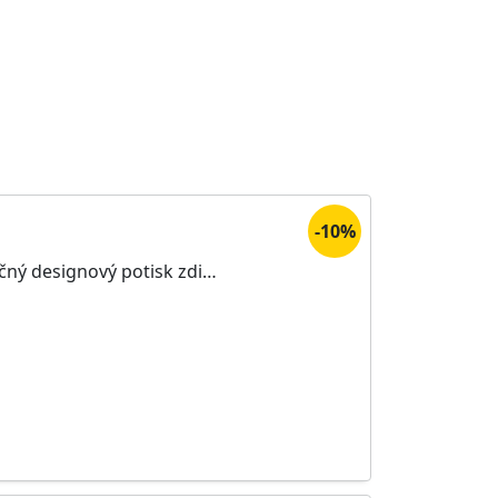
-10%
ečný designový potisk zdi…