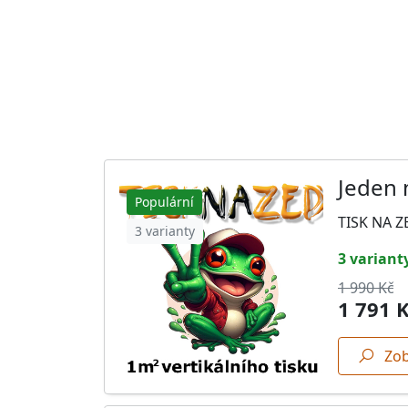
Jeden 
Populární
TISK NA ZE
3 varianty
3 variant
1 990 Kč
1 791 
Zob