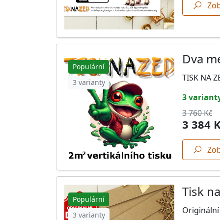
Zob
Dva me
Populární
TISK NA ZE
3 varianty
3 variant
3 760 Kč
3 384 
Zob
Tisk n
Populární
Originální
3 varianty