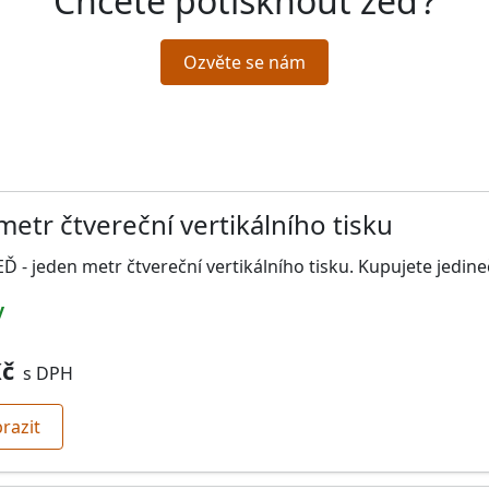
Chcete
potisknout zeď
?
Ozvěte se nám
metr čtvereční vertikálního tisku
Ď - jeden metr čtvereční vertikálního tisku. Kupujete jedin
y
Kč
s DPH
razit