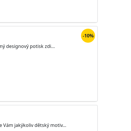
-10%
čný designový potisk zdi…
me Vám jakýkoliv dětský motiv…