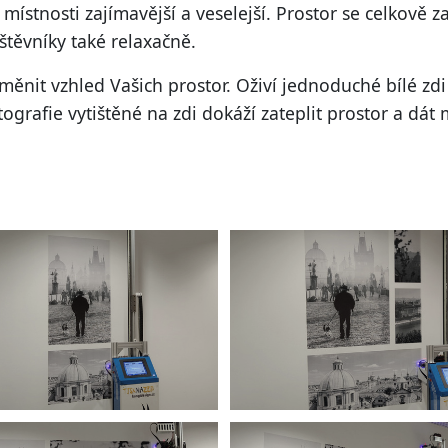
místnosti zajímavější a veselejší. Prostor se celkově z
těvníky také relaxačně.
ěnit vzhled Vašich prostor. Oživí jednoduché bílé zd
tografie vytištěné na zdi
dokáží zateplit prostor a dát