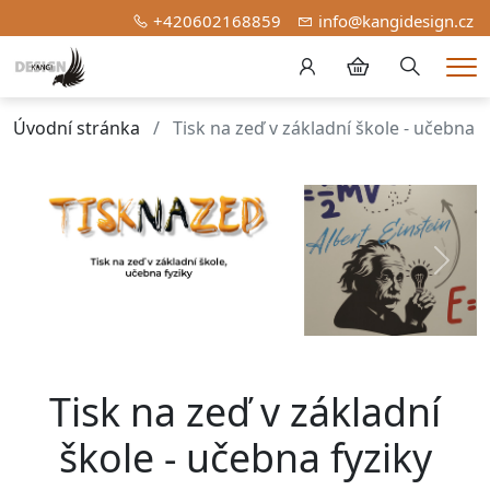
+420602168859
info@kangidesign.cz
Hledání
Me
Úvodní stránka
Tisk na zeď v základní škole - učebna f
Předchozí
Další
Tisk na zeď
v základní
škole -
učebna fyziky