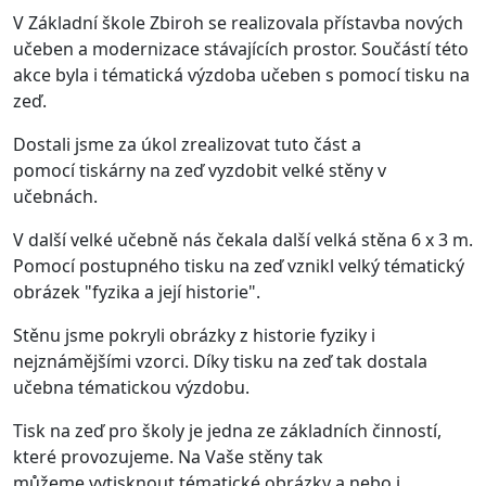
V Základní škole Zbiroh se realizovala přístavba nových
učeben a modernizace stávajících prostor. Součástí této
akce byla i tématická výzdoba učeben s pomocí
tisku na
zeď
.
Dostali jsme za úkol zrealizovat tuto část a
pomocí
tiskárny na zeď
vyzdobit velké stěny v
učebnách.
V další velké učebně nás čekala další velká stěna 6 x 3 m.
Pomocí postupného
tisku na zeď
vznikl velký tématický
obrázek "fyzika a její historie".
Stěnu jsme pokryli obrázky z historie fyziky i
nejznámějšími vzorci. Díky
tisku na zeď
tak dostala
učebna tématickou výzdobu.
Tisk na zeď
pro školy je jedna ze základních činností,
které provozujeme. Na Vaše stěny tak
můžeme
vytisknout
tématické obrázky a nebo i