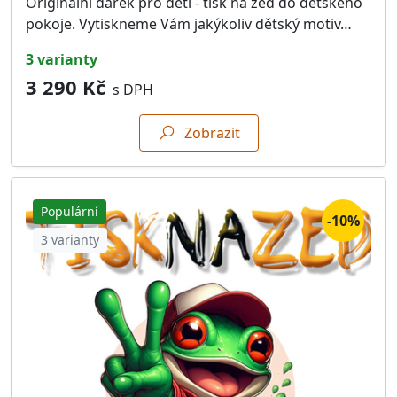
Originální dárek pro děti - tisk na zeď do dětského
pokoje. Vytiskneme Vám jakýkoliv dětský motiv…
3 varianty
3 290 Kč
s DPH
Zobrazit
Populární
-10%
3 varianty