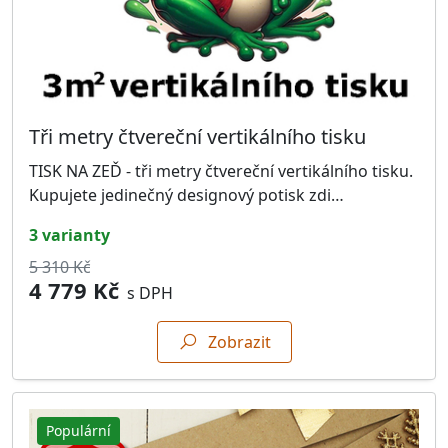
Tři metry čtvereční vertikálního tisku
TISK NA ZEĎ - tři metry čtvereční vertikálního tisku.
Kupujete jedinečný designový potisk zdi…
3 varianty
5 310 Kč
4 779 Kč
s DPH
Zobrazit
Populární