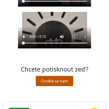
Chcete
potisknout zeď
?
Ozvěte se nám