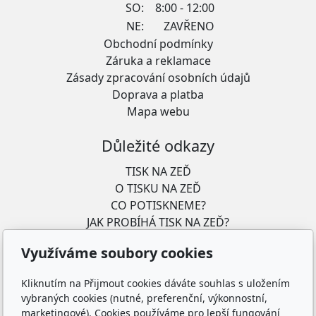
SO:
8:00 - 12:00
NE:
ZAVŘENO
Obchodní podmínky
Záruka a reklamace
Zásady zpracování osobních údajů
Doprava a platba
Mapa webu
Důležité odkazy
TISK NA ZEĎ
O TISKU NA ZEĎ
CO POTISKNEME?
JAK PROBÍHÁ TISK NA ZEĎ?
CO TO JE "TISK NA ZEĎ"?
Využíváme soubory cookies
PROČ JE VÝHODNĚJŠÍ TISKNOUT PŘÍMO NA ZEĎ?
JAK FUNGUJE TISKÁRNA NA ZEĎ?
Kliknutím na Přijmout cookies dáváte souhlas s uložením
CO TO JE "UV TISK"?
vybraných cookies (nutné, preferenční, výkonnostní,
POMOC S NÁVRHEM
marketingové). Cookies používáme pro lepší fungování