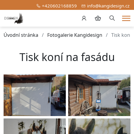
+420602168859
info@kangidesign.cz
Hledání
Me
Úvodní stránka
Fotogalerie Kangidesign
Tisk koní
Tisk koní na fasádu