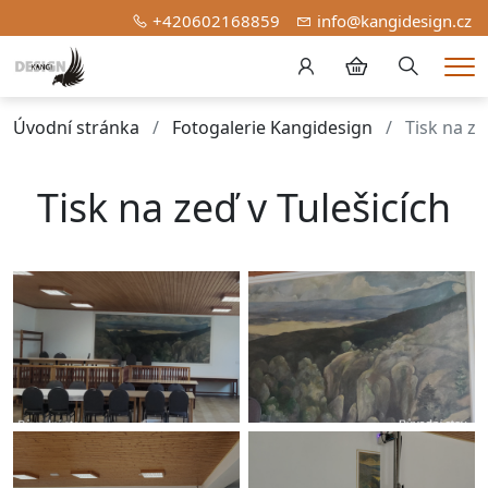
+420602168859
info@kangidesign.cz
Hledání
Me
Úvodní stránka
Fotogalerie Kangidesign
Tisk na ze
Tisk na zeď v Tulešicích