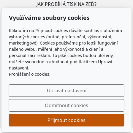
JAK PROBÍHÁ TISK NA ZEĎ?
CO TO JE "TISK NA ZEĎ"?
Využíváme soubory cookies
PROČ JE VÝHODNĚJŠÍ TISKNOUT PŘÍMO NA ZEĎ?
JAK FUNGUJE TISKÁRNA NA ZEĎ?
Kliknutím na Přijmout cookies dáváte souhlas s uložením
CO TO JE "UV TISK"?
vybraných cookies (nutné, preferenční, výkonnostní,
POMOC S NÁVRHEM
marketingové). Cookies používáme pro lepší fungování
PRODUKTY "TISK NA ZEĎ"
našeho webu, měření jeho výkonnosti a cílení a
REALIZACE
personalizaci reklam. To jaké cookies budou uloženy,
můžete svobodně rozhodnout pod tlačítkem Upravit
Sledujte nás
nastavení.
Prohlášení o cookies.
Upravit nastavení
Odmítnout cookies
Tyto stránky spravuje
INSIDER
Přijmout cookies