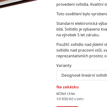
provedení svítidla. Kvalitn
Toto osvětlení bylo vyroben
Standarní elektronická výbav
bílá. Svítidlo je vybaveno k
na výrobek 5 let záruku.
Použití: svítidlo nad jídelní s
svítidlo nad pracovní stůl, sv
reprezantativních prostor, os
Varianty
na zakázku
BĚŽNÁ CENA
13 900 Kč
s DPH