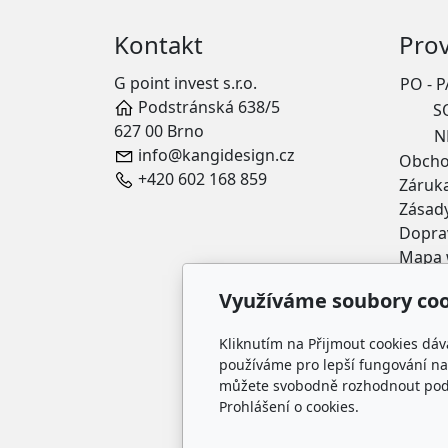
Kontakt
Pro
G point invest s.r.o.
PO - P
Podstránská 638/5
S
627 00 Brno
N
info@kangidesign.cz
Obcho
+420 602 168 859
Záruk
Zásady
Doprav
Mapa
Využíváme soubory coo
Kliknutím na Přijmout cookies dáv
používáme pro lepší fungování naš
můžete svobodně rozhodnout pod t
Prohlášení o cookies.