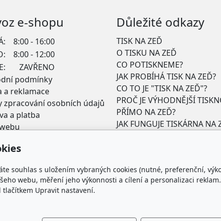
voz e-shopu
Důležité odkazy
TISK NA ZEĎ
Á:
8:00 - 16:00
O TISKU NA ZEĎ
O:
8:00 - 12:00
CO POTISKNEME?
E:
ZAVŘENO
JAK PROBÍHÁ TISK NA ZEĎ?
dní podmínky
CO TO JE "TISK NA ZEĎ"?
a a reklamace
PROČ JE VÝHODNĚJŠÍ TISK
 zpracování osobních údajů
PŘÍMO NA ZEĎ?
a a platba
JAK FUNGUJE TISKÁRNA NA 
 webu
CO TO JE "UV TISK"?
kies
POMOC S NÁVRHEM
PRODUKTY "TISK NA ZEĎ"
áte souhlas s uložením vybraných cookies (nutné, preferenční, výk
REALIZACE
eho webu, měření jeho výkonnosti a cílení a personalizaci reklam.
lačítkem Upravit nastavení.