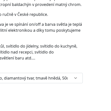
í stropní baldachýn v provedení matný chrom.
o ručně v České republice.
a je ve spínání on/off a barva světla je teplá
valitní elektronikou a díky tomu poskytujeme
tůl, svítidlo do jídelny, svítidlo do kuchyně,
ítidlo nad recepci, svítidlo do
větlení baru atd....