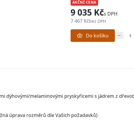
AKČNÍ CENA
9 035 Kč
s DPH
7 467 Kč
bez DPH
Do košíku
ými dýhovými/melaminovými pryskyřicemi s jádrem z dřevot
žná úprava rozměrů dle Vašich požadavků)