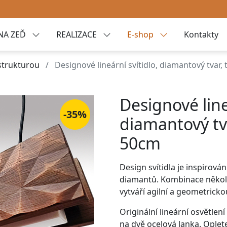
NA ZEĎ
REALIZACE
E-shop
Kontakty
 strukturou
Designové lineární svítidlo, diamantový tvar
Designové line
-35%
diamantový tv
50cm
Design svítidla
je inspirová
diamantů.
Kombinace několi
vytváří agilní a geometricko
Originální lineární osvětle
na dvě ocelová lanka. Oplet