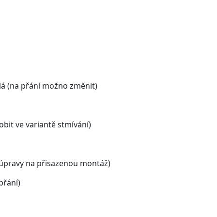
ílá (na přání možno změnit)
obit ve variantě stmívání)
 úpravy na přisazenou montáž)
přání)