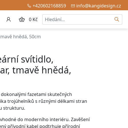
+420602168859
info@kangidesign.cz
Hledat
0 Kč
, tmavě hnědá, 50cm
ární svítidlo,
ar, tmavě hnědá,
n dokonalými fazetami skutečných
ka trojúhelníků s různými délkami stran
u strukturu.
ní vhodné do moderního interiéru. Zavěšení
ený přívodní kabel podtrhuje přírodní