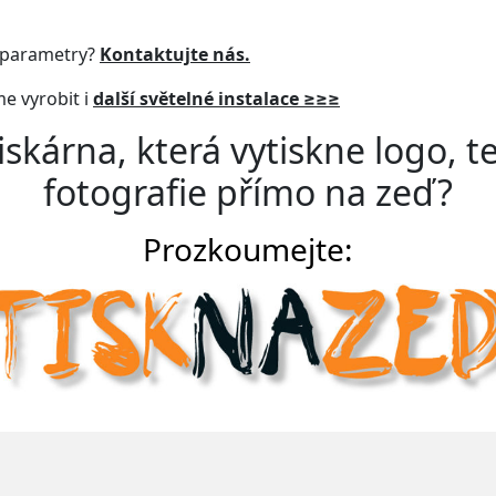
i parametry?
Kontaktujte nás.
e vyrobit i
další světelné instalace ≥≥≥
iskárna
, která
vytiskne
logo, t
fotografie
přímo na zeď
?
Prozkoumejte: