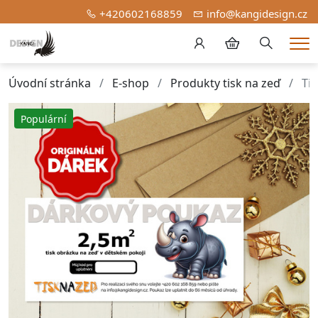
+420602168859
info@kangidesign.cz
Hledání
Me
Úvodní stránka
E-shop
Produkty tisk na zeď
Tis
Populární