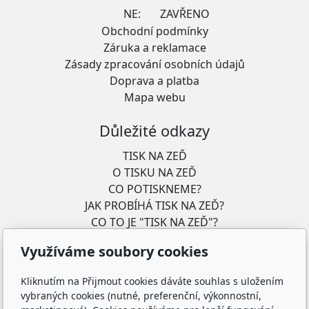
NE:
ZAVŘENO
Obchodní podmínky
Záruka a reklamace
Zásady zpracování osobních údajů
Doprava a platba
Mapa webu
Důležité odkazy
TISK NA ZEĎ
O TISKU NA ZEĎ
CO POTISKNEME?
JAK PROBÍHÁ TISK NA ZEĎ?
CO TO JE "TISK NA ZEĎ"?
PROČ JE VÝHODNĚJŠÍ TISKNOUT PŘÍMO NA ZEĎ?
Využíváme soubory cookies
JAK FUNGUJE TISKÁRNA NA ZEĎ?
CO TO JE "UV TISK"?
Kliknutím na Přijmout cookies dáváte souhlas s uložením
POMOC S NÁVRHEM
vybraných cookies (nutné, preferenční, výkonnostní,
PRODUKTY "TISK NA ZEĎ"