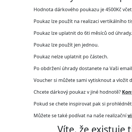
Hodnota dárkového poukazu je 4500Kč vče
Poukaz lze použít na realizaci
vertikálního t
Poukaz lze uplatnit do 6ti měsíců od úhrady.
Poukaz lze použít jen jednou.
Poukaz nelze uplatnit po částech.
Po obdržení úhrady dostanete na Vaši emai
Voucher si můžete sami vytisknout a vložit 
Chcete dárkový poukaz v jiné hodnotě?
Kont
Pokud se chete inspirovat pak si prohlédně
Můžete se také podívat na naše realizační
v
Víte, že existuje
t