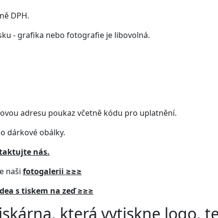
tně DPH.
isku
- grafika nebo fotografie je libovolná.
lovou adresu poukaz včetně kódu pro uplatnění.
do dárkové obálky.
aktujte nás.
te naši
fotogalerii ≥≥≥
idea s tiskem na zeď ≥≥≥
iskárna
, která
vytiskne
logo, t