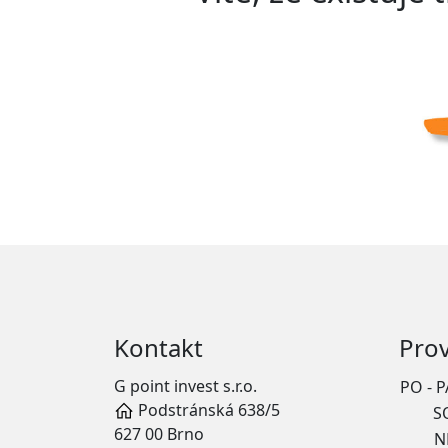
Kontakt
Pro
G point invest s.r.o.
PO - P
Podstránská 638/5
S
627 00 Brno
N