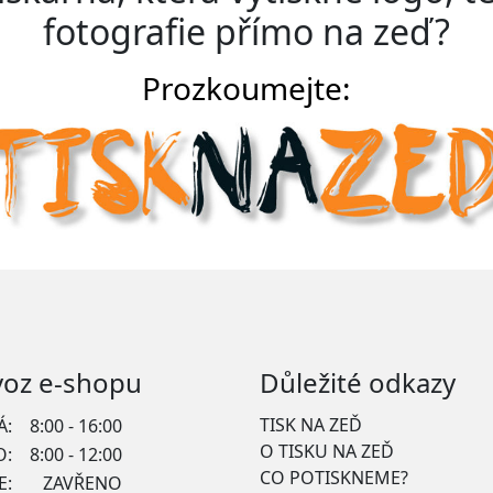
fotografie
přímo na zeď
?
Prozkoumejte:
voz e-shopu
Důležité odkazy
TISK NA ZEĎ
Á:
8:00 - 16:00
O TISKU NA ZEĎ
O:
8:00 - 12:00
CO POTISKNEME?
E:
ZAVŘENO