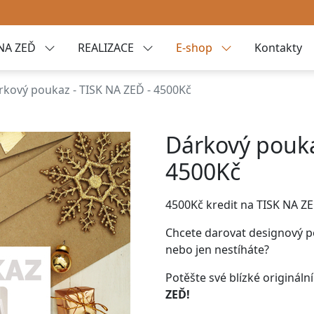
NA ZEĎ
REALIZACE
E-shop
Kontakty
rkový poukaz - TISK NA ZEĎ - 4500Kč
Dárkový pouka
4500Kč
4500Kč kredit na
TISK NA ZE
Chcete darovat
designový po
nebo jen nestíháte?
Potěšte své blízké originál
ZEĎ
!