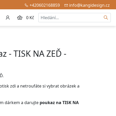
+420602168859
info@kangidesign.cz
Hledat
0 Kč
z - TISK NA ZEĎ -
Ď.
tisk zdi
a netroufáte si vybrat obrázek a
ním dárkem a darujte
poukaz na
TISK NA