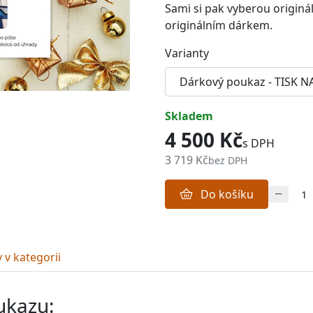
Sami si pak vyberou originá
originálním dárkem.
Varianty
skladem
4 500 Kč
s DPH
3 719 Kč
bez DPH
Do košíku
 v kategorii
ukazu: